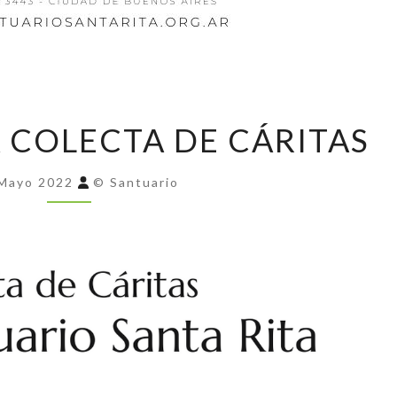
COMIENZA
 COLECTA DE CÁRITAS
LA
COLECTA
Mayo 2022
© Santuario
DE
CÁRITAS