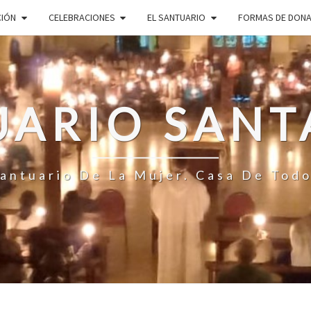
CIÓN
CELEBRACIONES
EL SANTUARIO
FORMAS DE DON
ARIO SANT
antuario De La Mujer. Casa De Tod