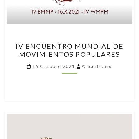
IV
IV ENCUENTRO MUNDIAL DE
ENCUENTRO
MOVIMIENTOS POPULARES
MUNDIAL
DE
16 Octubre 2021
© Santuario
MOVIMIENTOS
POPULARES