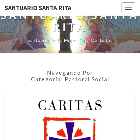
SANTUARIO SANTA RITA
Toggl
SANTUARIO SANTA
RITA
Santuario De La Mujer. Casa De Todos
Navegando Por
Categoría:
Pastoral Social