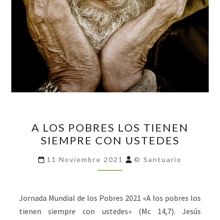
A
A LOS POBRES LOS TIENEN
LOS
SIEMPRE CON USTEDES
POBRES
LOS
11 Noviembre 2021
© Santuario
TIENEN
SIEMPRE
CON
Jornada Mundial de los Pobres 2021 «A los pobres los
USTEDES
tienen siempre con ustedes» (Mc 14,7). Jesús