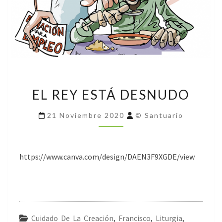
EL
EL REY ESTÁ DESNUDO
REY
ESTÁ
21 Noviembre 2020
© Santuario
DESNUDO
https://www.canva.com/design/DAEN3F9XGDE/view
Cuidado De La Creación
,
Francisco
,
Liturgia
,