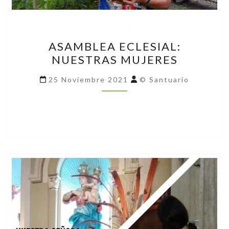
ASAMBLEA
ASAMBLEA ECLESIAL:
ECLESIAL:
NUESTRAS MUJERES
NUESTRAS
MUJERES
25 Noviembre 2021
© Santuario