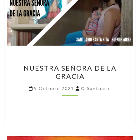
NUESTRA
NUESTRA SEÑORA DE LA
SEÑORA
GRACIA
DE
LA
9 Octubre 2021
© Santuario
GRACIA