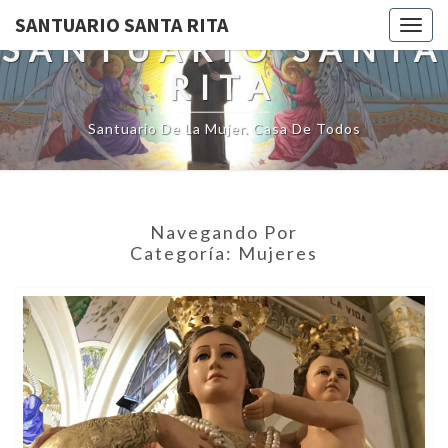
SANTUARIO SANTA RITA
Toggl
SANTUARIO SANTA
RITA
Santuario De La Mujer. Casa De Todos
Navegando Por
Categoría:
Mujeres