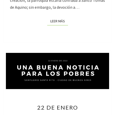
creación, la parroquia estaría confiada a Santo Tomás
de Aquino; sin embargo, la devoción a…
LEER MÁS
LEER MÁS
22
22 DE ENERO
DE