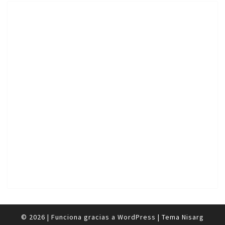
© 2026
|
Funciona gracias a
WordPress
|
Tema
Nisarg