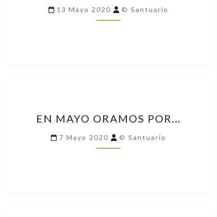
ORACIÓN
13 Mayo 2020
© Santuario
EN
EN MAYO ORAMOS POR…
MAYO
ORAMOS
7 Mayo 2020
© Santuario
POR…