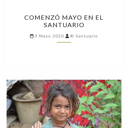
COMENZÓ
COMENZÓ MAYO EN EL
MAYO
SANTUARIO
EN
EL
3 Mayo 2020
© Santuario
SANTUARIO