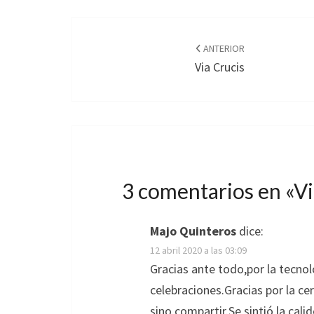
Navegación
de
ANTERIOR
Via Crucis
entradas
3 comentarios en «
Vi
Majo Quinteros
dice:
12 abril 2020 a las 03:09
Gracias ante todo,por la tecnolo
celebraciones.Gracias por la ce
sino compartir.Se sintió la cali