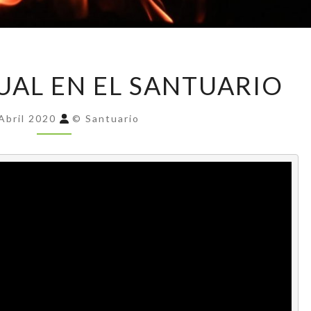
VIGILIA
CUAL EN EL SANTUARIO
PASCUAL
EN
Abril 2020
© Santuario
EL
SANTUARIO