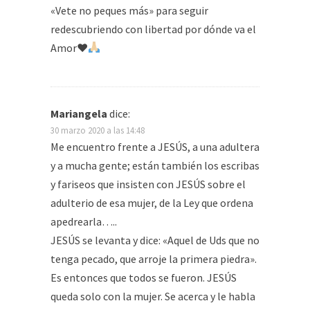
«Vete no peques más» para seguir
redescubriendo con libertad por dónde va el
Amor
♥️
Mariangela
dice:
30 marzo 2020 a las 14:48
Me encuentro frente a JESÚS, a una adultera
y a mucha gente; están también los escribas
y fariseos que insisten con JESÚS sobre el
adulterio de esa mujer, de la Ley que ordena
apedrearla…..
JESÚS se levanta y dice: «Aquel de Uds que no
tenga pecado, que arroje la primera piedra».
Es entonces que todos se fueron. JESÚS
queda solo con la mujer. Se acerca y le habla