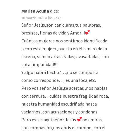
Marisa Acuña
dice:
30 marzo 2020 a las 22:46
Señor Jesús,son tan claras,tus palabras,
presisas, llenas de vida y Amor!!!
Cuántas mujeres nos sentimos identificada
,»con esta mujer» ,puesta en el centro de la
escena, siendo arrastradas, avasalladas, con
total impunidad!!!
Y algo habrá hecho?…,no se comporta
como corresponde…, es una loca,etc.
Pero vos señor Jesús,te acercas ,nos hablas
con ternura…cuidas nuestra fragilidad rota,
nuestra humanidad escudriñada hasta
vaciarnos ,con acusaciones y condenas.
Pero estas aquí señor Jesús
nos miras
con compasión,nos abris el camino ,con el