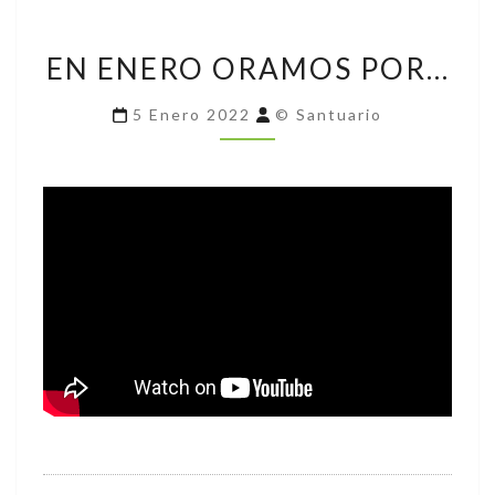
EN
EN ENERO ORAMOS POR…
ENERO
ORAMOS
5 Enero 2022
© Santuario
POR…